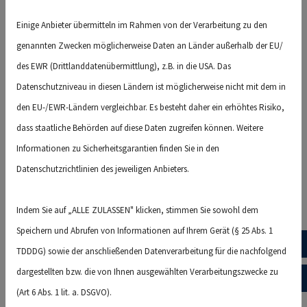
eine Einwilligung zur Datenverarbeitung widerrufen,
Einige Anbieter übermitteln im Rahmen von der Verarbeitung zu den
werden Ihre Daten gelöscht, sofern wir keine anderen
genannten Zwecken möglicherweise Daten an Länder außerhalb der EU/
rechtlich zulässigen Gründe für die Speicherung Ihrer
des EWR (Drittlanddatenübermittlung), z.B. in die USA. Das
personenbezogenen Daten haben (z. B. steuer- oder
Datenschutzniveau in diesen Ländern ist möglicherweise nicht mit dem in
handelsrechtliche Aufbewahrungsfristen); im
den EU-/EWR-Ländern vergleichbar. Es besteht daher ein erhöhtes Risiko,
letztgenannten Fall erfolgt die Löschung nach Fortfall
dass staatliche Behörden auf diese Daten zugreifen können. Weitere
dieser Gründe. Das heißt, ab dem Zeitpunkt, an dem
Informationen zu Sicherheitsgarantien finden Sie in den
gesetzliche Aufbewahrungspflichten nicht mehr
Datenschutzrichtlinien des jeweiligen Anbieters.
entgegenstehen, werden die Daten gelöscht, sollten Sie
nicht ausdrücklich einer weiteren Verwendung
Indem Sie auf „ALLE ZULASSEN" klicken, stimmen Sie sowohl dem
zugestimmt haben.
Speichern und Abrufen von Informationen auf Ihrem Gerät (§ 25 Abs. 1
Eine Speicherung kann jedoch über die angegebene Zeit
(02 
TDDDG) sowie der anschließenden Datenverarbeitung für die nachfolgend
hinaus im Falle einer (drohenden) Rechtsstreitigkeit mit
dargestellten bzw. die von Ihnen ausgewählten Verarbeitungszwecke zu
Ihnen oder eines sonstigen rechtlichen Verfahrens
a.ba
(Art 6 Abs. 1 lit. a. DSGVO).
erfolgen oder wenn die Speicherung durch gesetzliche