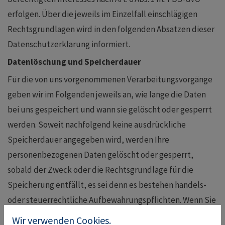
erfolgen. Über die jeweils im Einzelfall einschlägigen
Rechtsgrundlagen wird in den folgenden Absätzen dieser
Datenschutzerklärung informiert.
Datenlöschung und Speicherdauer
Für die von uns vorgenommenen Verarbeitungsvorgänge
geben wir im Folgenden jeweils an, wie lange die Daten
bei uns gespeichert und wann sie gelöscht oder gesperrt
werden. Soweit nachfolgend keine ausdrückliche
Speicherdauer angegeben wird, werden Ihre
personenbezogenen Daten gelöscht oder gesperrt,
sobald der Zweck oder die Rechtsgrundlage für die
Speicherung entfällt, es sei denn es bestehen handels-
oder steuerrechtliche Aufbewahrungspflichten. Wenn Sie
ein berechtigtes Löschersuchen geltend machen oder
Wir verwenden Cookies.