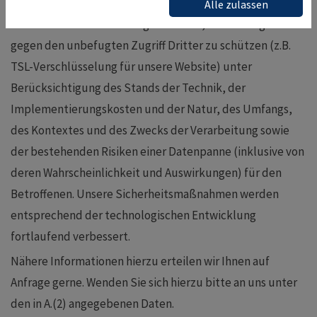
gegen zufällige oder vorsätzliche Manipulationen,
Alle zulassen
teilweisen oder vollständigen Verlust, Zerstörung oder
gegen den unbefugten Zugriff Dritter zu schützen (z.B.
TSL-Verschlüsselung für unsere Website) unter
Berücksichtigung des Stands der Technik, der
Implementierungskosten und der Natur, des Umfangs,
des Kontextes und des Zwecks der Verarbeitung sowie
der bestehenden Risiken einer Datenpanne (inklusive von
deren Wahrscheinlichkeit und Auswirkungen) für den
Betroffenen. Unsere Sicherheitsmaßnahmen werden
entsprechend der technologischen Entwicklung
fortlaufend verbessert.
Nähere Informationen hierzu erteilen wir Ihnen auf
Anfrage gerne. Wenden Sie sich hierzu bitte an uns unter
den in A.(2) angegebenen Daten.