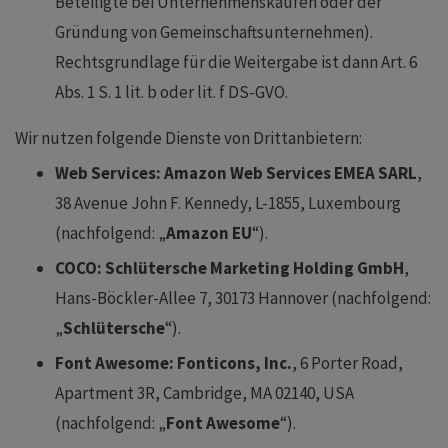
Beteiligte bei Unternehmenskäufen oder der
Gründung von Gemeinschaftsunternehmen).
Rechtsgrundlage für die Weitergabe ist dann Art. 6
Abs. 1 S. 1 lit. b oder lit. f DS-GVO.
Wir nutzen folgende Dienste von Drittanbietern:
Web Services: Amazon Web Services EMEA SARL
,
38 Avenue John F. Kennedy, L-1855, Luxembourg
(nachfolgend: „
Amazon EU
“).
COCO: Schlütersche Marketing Holding GmbH
,
Hans-Böckler-Allee 7, 30173 Hannover (nachfolgend:
„
Schlütersche
“).
Font Awesome: Fonticons, Inc.
, 6 Porter Road,
Apartment 3R, Cambridge, MA 02140, USA
(nachfolgend: „
Font Awesome
“).