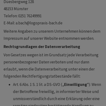
Düesbergweg 128
48153 Münster
Telefon: 0251 76249991
E-Mail: a.bach@logopraxis-bach.de
Weitere Angaben zu unserem Unternehmen können dem
Impressum auf unserer Website entnommen werden.
Rechtsgrundlagen der Datenverarbeitung
Von Gesetzes wegen ist im Grundsatz jede Verarbeitung
personenbezogener Daten verboten und nur dann
erlaubt, wenn die Datenverarbeitung unter einen der
folgenden Rechtfertigungstatbestände fällt:
Art. 6 Abs. 1 S. 1 lit. a DS-GVO („
Einwilligung
“): Wenn
der Betroffene freiwillig, in informierter Weise und
unmissverständlich durch eine Erklärung oder eine
sonstige eindeutige bestätigende Handlung zu